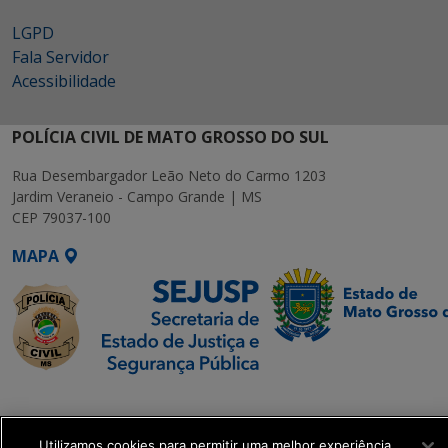
LGPD
Fala Servidor
Acessibilidade
POLÍCIA CIVIL DE MATO GROSSO DO SUL
Rua Desembargador Leão Neto do Carmo 1203
Jardim Veraneio - Campo Grande | MS
CEP 79037-100
MAPA
SETDIG | Secretaria-
Executiva de
Transformação Digital
Utilizamos cookies para permitir uma melhor experiência