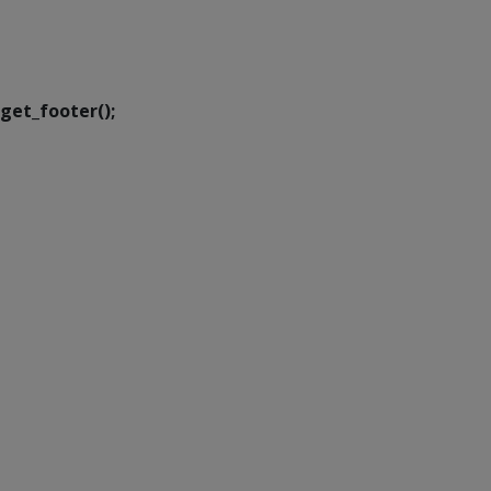
SETDIG | Secretaria-
Executiva de
Transformação Digital
get_footer();