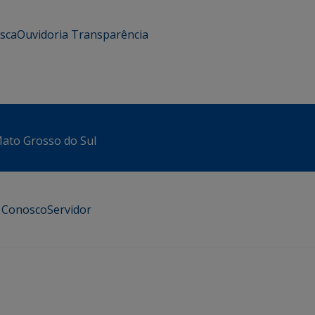
usca
Ouvidoria
Transparência
 Mato Grosso do Sul
e Conosco
Servidor