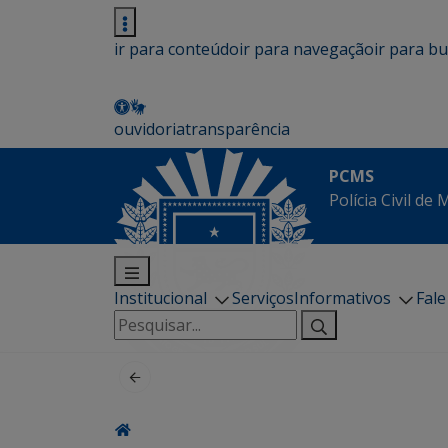
ir para conteúdo
ir para navegação
ir para b
ouvidoria
transparência
PCMS
Polícia Civil de
Institucional
Serviços
Informativos
Fal
Pesquisar
por: