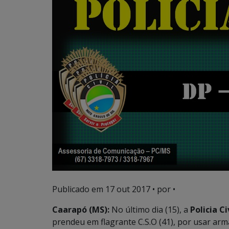
Publicado em
17 out 2017
• por •
Caarapó (MS):
No último dia (15), a
Policia Ci
prendeu em flagrante C.S.O (41), por usar arm