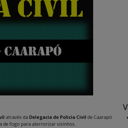
V
vil
através da
Delegacia de Policia Civil
de Caarapó
a de fogo para aterrorizar vizinhos.