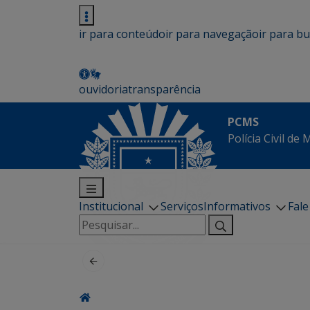
ir para conteúdo
ir para navegação
ir para b
ouvidoria
transparência
PCMS
Polícia Civil de
Institucional
Serviços
Informativos
Fal
Pesquisar
por: