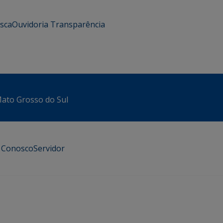
usca
Ouvidoria
Transparência
 Mato Grosso do Sul
e Conosco
Servidor