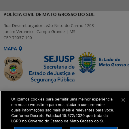
POLÍCIA CIVIL DE MATO GROSSO DO SUL
Rua Desembargador Leão Neto do Carmo 1203
Jardim Veraneio - Campo Grande | MS
CEP 79037-100
MAPA
SETDIG | Secretaria-
Executiva de
Utilizamos cookies para permitir uma melhor experiência
Transformação Digital
em nosso website e para nos ajudar a compreender
quais informações são mais úteis e relevantes para você.
Conforme Decreto Estadual 15.572/2020 que trata da
get_footer();
LGPD no Governo do Estado de Mato Grosso do Sul.