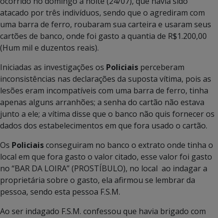
ocorrido no domingo a noite (24/07), que havia sido
atacado por três indivíduos, sendo que o agrediram com
uma barra de ferro, roubaram sua carteira e usaram seus
cartões de banco, onde foi gasto a quantia de R$1.200,00
(Hum mil e duzentos reais).
Iniciadas as investigações os
Policiais
perceberam
inconsistências nas declarações da suposta vítima, pois as
lesões eram incompatíveis com uma barra de ferro, tinha
apenas alguns arranhões; a senha do cartão não estava
junto a ele; a vítima disse que o banco não quis fornecer os
dados dos estabelecimentos em que fora usado o cartão.
Os
Policiais
conseguiram no banco o extrato onde tinha o
local em que fora gasto o valor citado, esse valor foi gasto
no “BAR DA LOIRA” (PROSTÍBULO), no local ao indagar a
proprietária sobre o gasto, ela afirmou se lembrar da
pessoa, sendo esta pessoa F.S.M.
Ao ser indagado F.S.M. confessou que havia brigado com