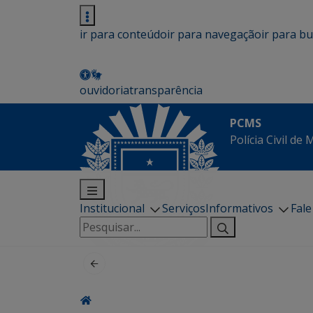
ir para conteúdo
ir para navegação
ir para b
ouvidoria
transparência
PCMS
Polícia Civil de
Institucional
Serviços
Informativos
Fal
Pesquisar
por: