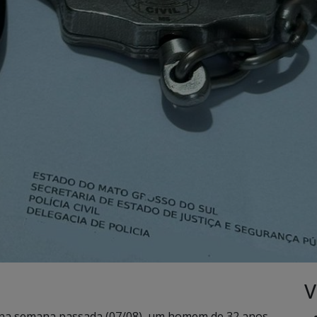
V
u na semana passada (07/08), um homem de 32 anos,