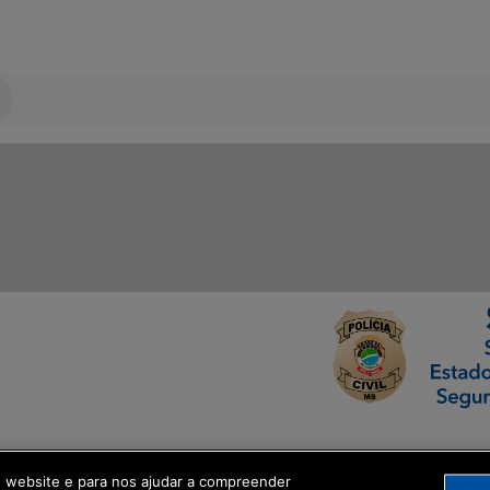
ormação Digital
o website e para nos ajudar a compreender