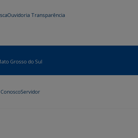
usca
Ouvidoria
Transparência
 Mato Grosso do Sul
e Conosco
Servidor