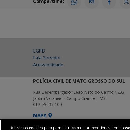
Compartilhe:
LGPD
Fala Servidor
Acessibilidade
POLÍCIA CIVIL DE MATO GROSSO DO SUL
Rua Desembargador Leão Neto do Carmo 1203
Jardim Veraneio - Campo Grande | MS
CEP 79037-100
MAPA
SETDIG | Secretaria-Executiva de Transf
Utilizamos cookies para permitir uma melhor experiência em noss