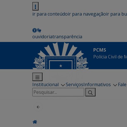
ir para conteúdo
ir para navegação
ir para b
ouvidoria
transparência
PCMS
Polícia Civil de
Institucional
Serviços
Informativos
Fal
Pesquisar
por: