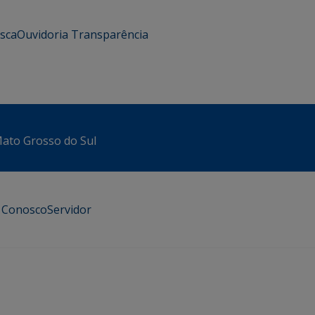
usca
Ouvidoria
Transparência
 Mato Grosso do Sul
e Conosco
Servidor