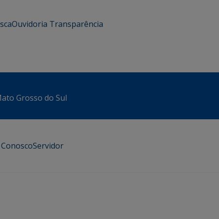
usca
Ouvidoria
Transparência
 Mato Grosso do Sul
e Conosco
Servidor