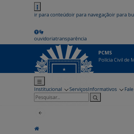
ir para conteúdo
ir para navegação
ir para b
ouvidoria
transparência
PCMS
Polícia Civil de
Institucional
Serviços
Informativos
Fal
Pesquisar
por: