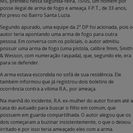
MS, prendeu nesta segunda-feira, 15/05, um homem por
posse ilegal de arma de fogo e ameaça. F.P.T., de 33 anos,
foi preso no Bairro Santa Luzia.
Segundo apurado, uma equipe da 2ª DP foi acionada, pois o
autor teria apontando uma arma de fogo para outra
pessoa. Em conversa com os policiais, o autor admitiu
possuir uma arma de fogo (uma pistola, calibre 9mm, Smith
& Wesson, com numeração raspada), que, segundo ele, era
para se defender.
A arma estava escondida no sofá de sua residência. Ele
também informou que já registrou dois boletins de
ocorrência contra a vítima R.A., por ameaça.
Na manhã do incidente, R.A. ex-mulher do autor foram até a
casa do autuado para buscar o filho em comum, que
possuem em guarda compartilhada. O autor alegou que os
dois começaram a buzinar insistentemente, o que o deixou
irritado e por isso teria ameaçado eles com a arma.