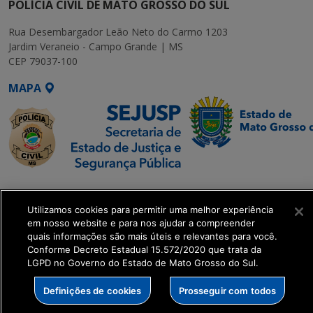
POLÍCIA CIVIL DE MATO GROSSO DO SUL
Rua Desembargador Leão Neto do Carmo 1203
Jardim Veraneio - Campo Grande | MS
CEP 79037-100
MAPA
SETDIG | Secretaria-
Executiva de
Utilizamos cookies para permitir uma melhor experiência
Transformação Digital
em nosso website e para nos ajudar a compreender
quais informações são mais úteis e relevantes para você.
Conforme Decreto Estadual 15.572/2020 que trata da
get_footer();
LGPD no Governo do Estado de Mato Grosso do Sul.
Definições de cookies
Prosseguir com todos