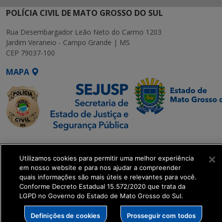
POLÍCIA CIVIL DE MATO GROSSO DO SUL
Rua Desembargador Leão Neto do Carmo 1203
Jardim Veraneio - Campo Grande | MS
CEP 79037-100
MAPA
SETDIG | Secretaria-
Executiva de
Utilizamos cookies para permitir uma melhor experiência
Transformação Digital
em nosso website e para nos ajudar a compreender
quais informações são mais úteis e relevantes para você.
Conforme Decreto Estadual 15.572/2020 que trata da
get_footer();
LGPD no Governo do Estado de Mato Grosso do Sul.
Definições de cookies
Prosseguir com todos