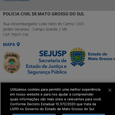
POLÍCIA CIVIL DE MATO GROSSO DO SUL
Rua Desembargador Leão Neto do Carmo 1203
Jardim Veraneio - Campo Grande | MS
CEP 79037-100
MAPA
SETDIG | Secretaria-
Executiva de
Utilizamos cookies para permitir uma melhor experiência
Transformação Digital
em nosso website e para nos ajudar a compreender
quais informações são mais úteis e relevantes para você.
Conforme Decreto Estadual 15.572/2020 que trata da
get_footer();
LGPD no Governo do Estado de Mato Grosso do Sul.