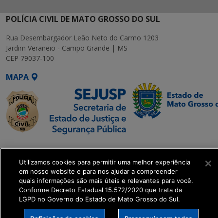
POLÍCIA CIVIL DE MATO GROSSO DO SUL
Rua Desembargador Leão Neto do Carmo 1203
Jardim Veraneio - Campo Grande | MS
CEP 79037-100
MAPA
SETDIG | Secretaria-
Executiva de
Utilizamos cookies para permitir uma melhor experiência
Transformação Digital
em nosso website e para nos ajudar a compreender
quais informações são mais úteis e relevantes para você.
Conforme Decreto Estadual 15.572/2020 que trata da
get_footer();
LGPD no Governo do Estado de Mato Grosso do Sul.