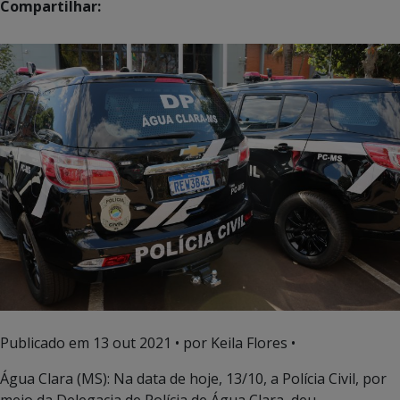
Compartilhar:
Publicado em
13 out 2021
• por Keila Flores •
Água Clara (MS): Na data de hoje, 13/10, a Polícia Civil, por
meio da Delegacia de Polícia de Água Clara, deu