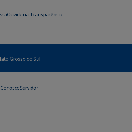
usca
Ouvidoria
Transparência
 Mato Grosso do Sul
e Conosco
Servidor