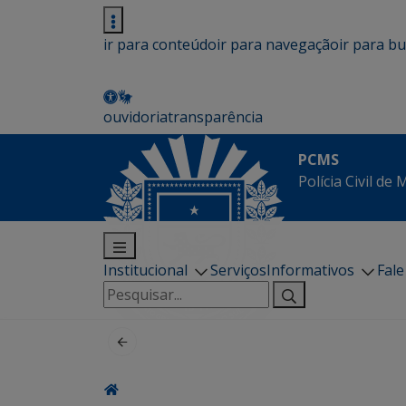
ir para conteúdo
ir para navegação
ir para b
ouvidoria
transparência
PCMS
Polícia Civil de
Institucional
Serviços
Informativos
Fal
Pesquisar
por: