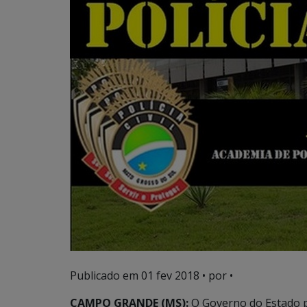
Publicado em
01 fev 2018
• por •
CAMPO GRANDE (MS):
O Governo do Estado pu