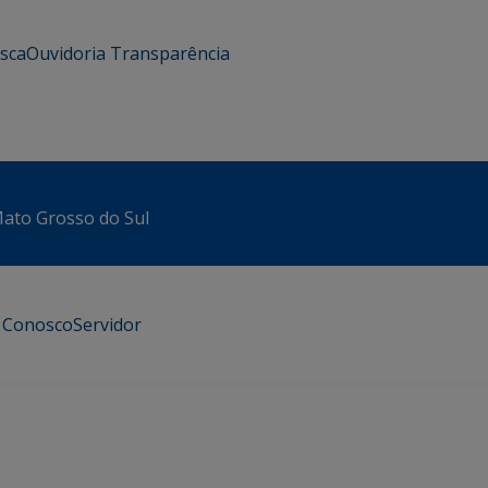
usca
Ouvidoria
Transparência
 Mato Grosso do Sul
e Conosco
Servidor