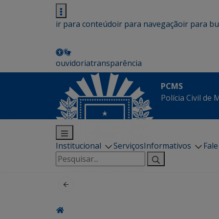
ir para conteúdo
ir para navegação
ir para b
ouvidoria
transparência
PCMS
Polícia Civil de
Institucional
Serviços
Informativos
Fal
Pesquisar
por: