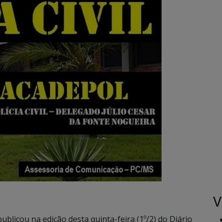
V
blicou na edição desta quinta-feira (1º/2) do Diário