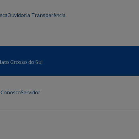
usca
Ouvidoria
Transparência
 Mato Grosso do Sul
e Conosco
Servidor