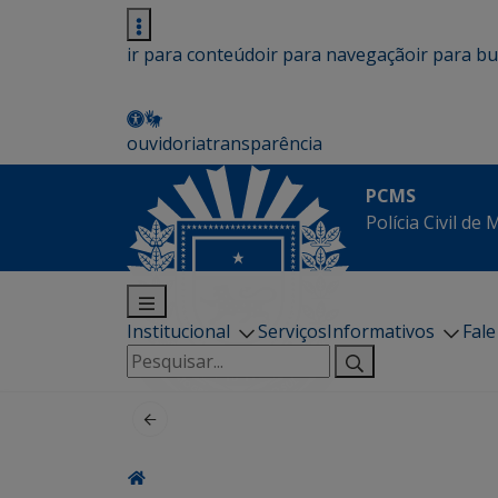
ir para conteúdo
ir para navegação
ir para b
ouvidoria
transparência
PCMS
Polícia Civil de
Institucional
Serviços
Informativos
Fal
Pesquisar
por: