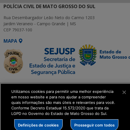
POLÍCIA CIVIL DE MATO GROSSO DO SUL
Rua Desembargador Leão Neto do Carmo 1203
Jardim Veraneio - Campo Grande | MS
CEP 79037-100
MAPA
SETDIG | Secretaria-
Executiva de
Utilizamos cookies para permitir uma melhor experiência
Transformação Digital
em nosso website e para nos ajudar a compreender
quais informações são mais úteis e relevantes para você.
Conforme Decreto Estadual 15.572/2020 que trata da
get_footer();
LGPD no Governo do Estado de Mato Grosso do Sul.
Definições de cookies
Prosseguir com todos