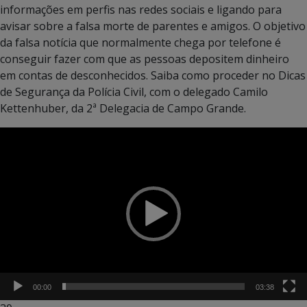
informações em perfis nas redes sociais e ligando para
avisar sobre a falsa morte de parentes e amigos. O objetivo
da falsa notícia que normalmente chega por telefone é
conseguir fazer com que as pessoas depositem dinheiro
em contas de desconhecidos. Saiba como proceder no Dicas
de Segurança da Polícia Civil, com o delegado Camilo
Kettenhuber, da 2ª Delegacia de Campo Grande.
Tocador
de
vídeo
00:00
03:38