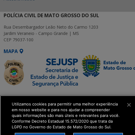
POLÍCIA CIVIL DE MATO GROSSO DO SUL
Rua Desembargador Leão Neto do Carmo 1203
Jardim Veraneio - Campo Grande | MS
CEP 79037-100
MAPA
SETDIG | Secretaria-
Executiva de
Utilizamos cookies para permitir uma melhor experiência
Transformação Digital
em nosso website e para nos ajudar a compreender
quais informações são mais úteis e relevantes para você.
Conforme Decreto Estadual 15.572/2020 que trata da
get_footer();
LGPD no Governo do Estado de Mato Grosso do Sul.