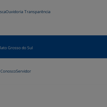
usca
Ouvidoria
Transparência
 Mato Grosso do Sul
e Conosco
Servidor