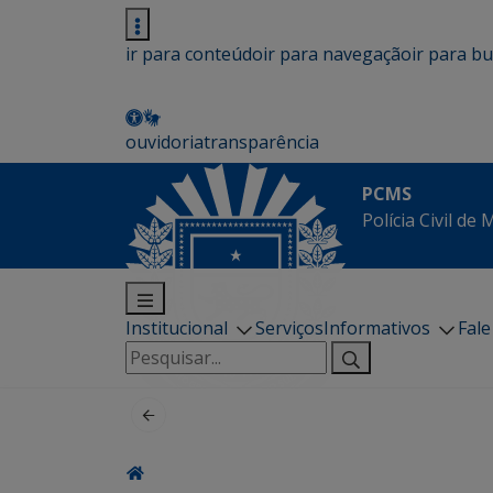
ir para conteúdo
ir para navegação
ir para b
ouvidoria
transparência
PCMS
Polícia Civil de
Institucional
Serviços
Informativos
Fal
Pesquisar
por: