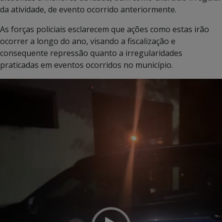
da atividade, de evento ocorrido anteriormente.
As forças policiais esclarecem que ações como estas irão
ocorrer a longo do ano, visando a fiscalização e
consequente repressão quanto a irregularidades
praticadas em eventos ocorridos no município.
Tocador
de
vídeo