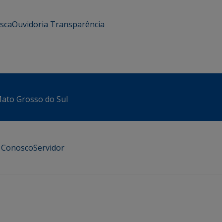
usca
Ouvidoria
Transparência
 Mato Grosso do Sul
e Conosco
Servidor