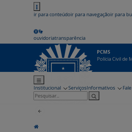
ir para conteúdo
ir para navegação
ir para b
ouvidoria
transparência
PCMS
Polícia Civil de
Institucional
Serviços
Informativos
Fal
Pesquisar
por: