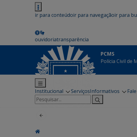
ir para conteúdo
ir para navegação
ir para b
ouvidoria
transparência
PCMS
Polícia Civil de
Institucional
Serviços
Informativos
Fal
Pesquisar
por: