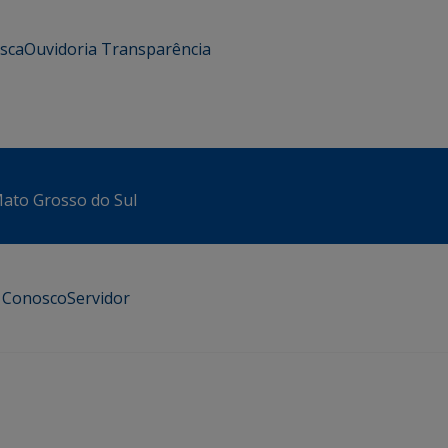
usca
Ouvidoria
Transparência
 Mato Grosso do Sul
e Conosco
Servidor