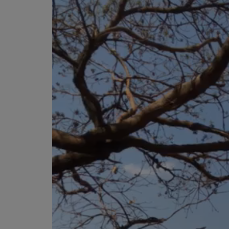
Tocador
de
vídeo