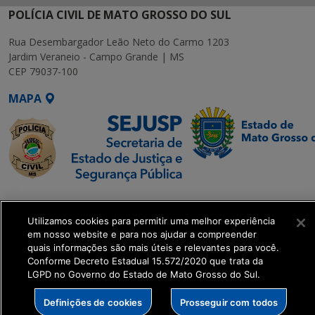
POLÍCIA CIVIL DE MATO GROSSO DO SUL
Rua Desembargador Leão Neto do Carmo 1203
Jardim Veraneio - Campo Grande | MS
CEP 79037-100
MAPA
SETDIG | Secretaria-
Executiva de
Utilizamos cookies para permitir uma melhor experiência
Transformação Digital
em nosso website e para nos ajudar a compreender
quais informações são mais úteis e relevantes para você.
Conforme Decreto Estadual 15.572/2020 que trata da
get_footer();
LGPD no Governo do Estado de Mato Grosso do Sul.
Definições de cookies
Prosseguir com todos