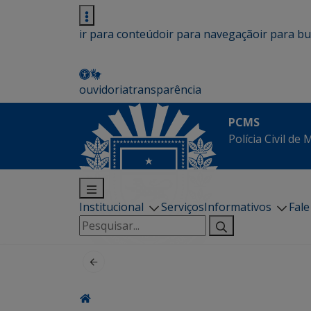
ir para conteúdo
ir para navegação
ir para b
ouvidoria
transparência
PCMS
Polícia Civil de
Institucional
Serviços
Informativos
Fal
Pesquisar
por: