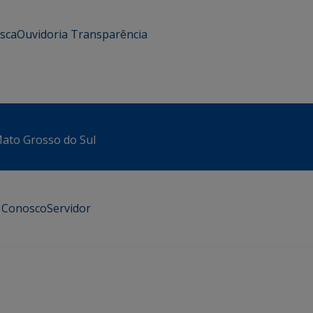
usca
Ouvidoria
Transparência
 Mato Grosso do Sul
e Conosco
Servidor