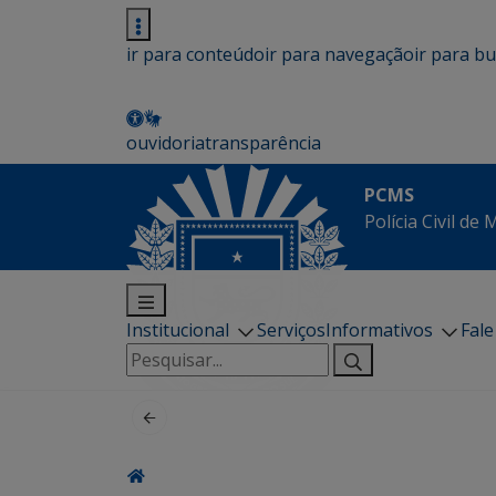
ir para conteúdo
ir para navegação
ir para b
ouvidoria
transparência
PCMS
Polícia Civil de
Institucional
Serviços
Informativos
Fal
Pesquisar
por: