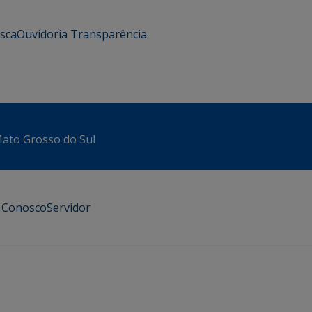
usca
Ouvidoria
Transparência
 Mato Grosso do Sul
e Conosco
Servidor