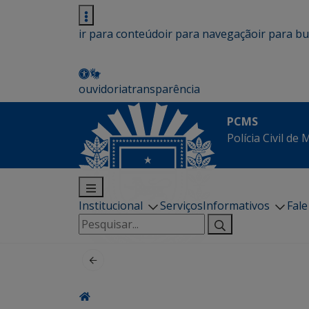
ir para conteúdo
ir para navegação
ir para b
ouvidoria
transparência
PCMS
Polícia Civil de
Institucional
Serviços
Informativos
Fal
Pesquisar
por: