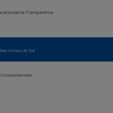
usca
Ouvidoria
Transparência
 Mato Grosso do Sul
e Conosco
Servidor