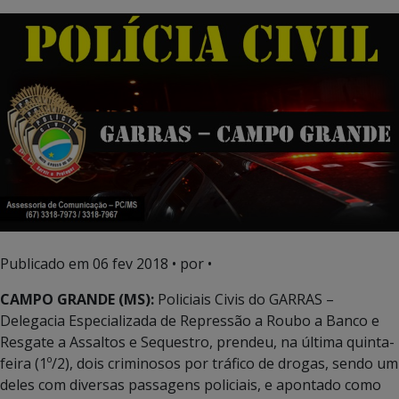
Publicado em
06 fev 2018
• por •
CAMPO GRANDE (MS):
Policiais Civis do GARRAS –
Delegacia Especializada de Repressão a Roubo a Banco e
Resgate a Assaltos e Sequestro, prendeu, na última quinta-
feira (1º/2), dois criminosos por tráfico de drogas, sendo um
deles com diversas passagens policiais, e apontado como