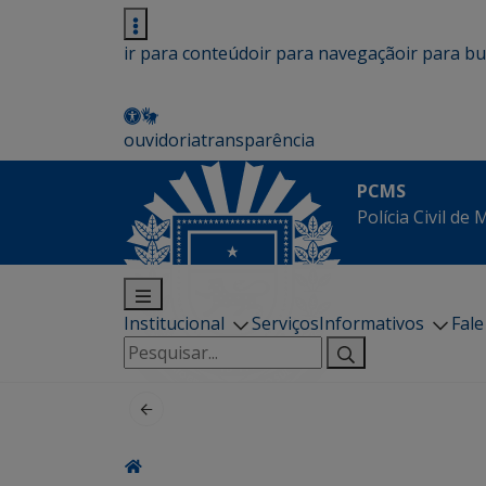
ir para conteúdo
ir para navegação
ir para b
ouvidoria
transparência
PCMS
Polícia Civil de
Institucional
Serviços
Informativos
Fal
Pesquisar
por: