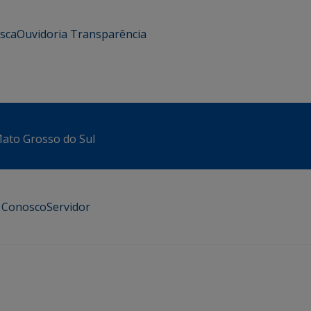
usca
Ouvidoria
Transparência
 Mato Grosso do Sul
e Conosco
Servidor