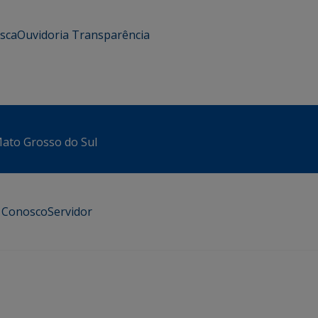
usca
Ouvidoria
Transparência
 Mato Grosso do Sul
e Conosco
Servidor