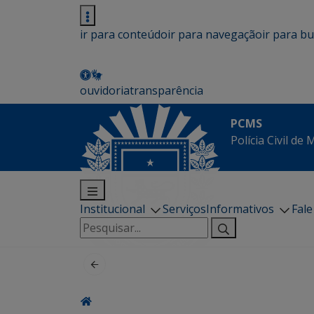
ir para conteúdo
ir para navegação
ir para b
ouvidoria
transparência
PCMS
Polícia Civil de
Institucional
Serviços
Informativos
Fal
Pesquisar
por: