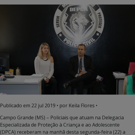
Publicado em
22 jul 2019
• por Keila Flores •
Campo Grande (MS) – Policiais que atuam na Delegacia
Especializada de Proteção à Criança e ao Adolescente
(DPCA) receberam na manhã desta segunda-feira (22) a