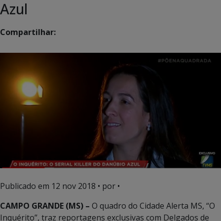
Azul
Compartilhar:
Publicado em
12 nov 2018
• por •
CAMPO GRANDE (MS) –
O quadro do Cidade Alerta MS, “O
Inquérito”, traz reportagens exclusivas com Delgados de