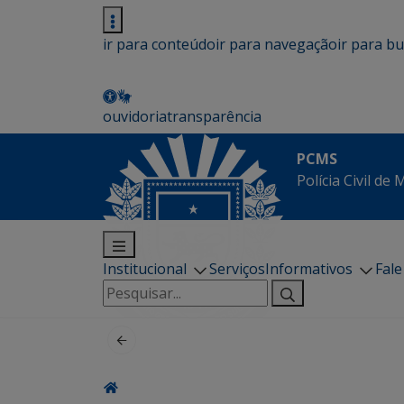
ir para conteúdo
ir para navegação
ir para b
ouvidoria
transparência
PCMS
Polícia Civil de
Institucional
Serviços
Informativos
Fal
Pesquisar
por: