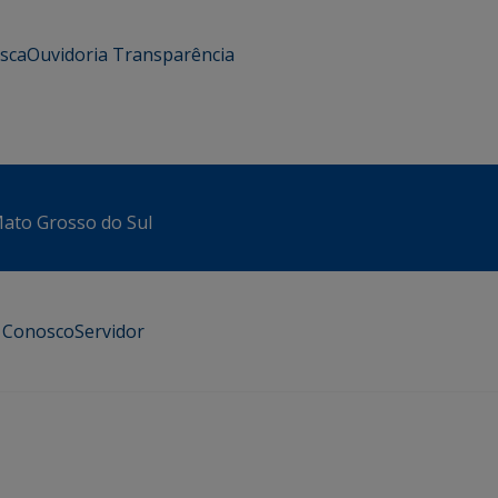
usca
Ouvidoria
Transparência
 Mato Grosso do Sul
e Conosco
Servidor