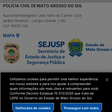
POLÍCIA CIVIL DE MATO GROSSO DO SUL
Rua Desembargador Leão Neto do Carmo 1203
Jardim Veraneio - Campo Grande | MS
CEP 79037-100
MAPA
SETDIG | Secretaria-
Executiva de
Utilizamos cookies para permitir uma melhor experiência
Transformação Digital
em nosso website e para nos ajudar a compreender
quais informações são mais úteis e relevantes para você.
Conforme Decreto Estadual 15.572/2020 que trata da
get_footer();
LGPD no Governo do Estado de Mato Grosso do Sul.
Definições de cookies
Prosseguir com todos