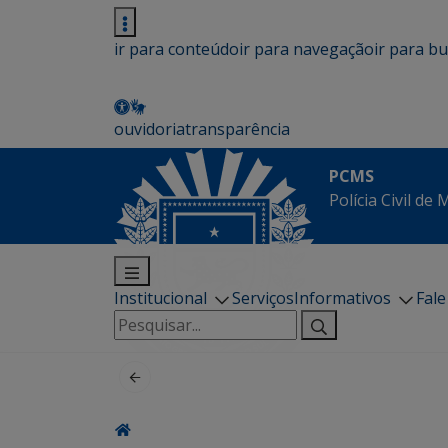
ir para conteúdo
ir para navegação
ir para b
ouvidoria
transparência
PCMS
Polícia Civil de
Institucional
Serviços
Informativos
Fal
Pesquisar
por: