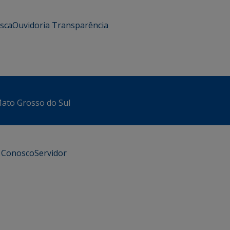
usca
Ouvidoria
Transparência
 Mato Grosso do Sul
e Conosco
Servidor