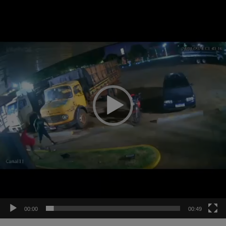
de
vídeo
00:00
00:49