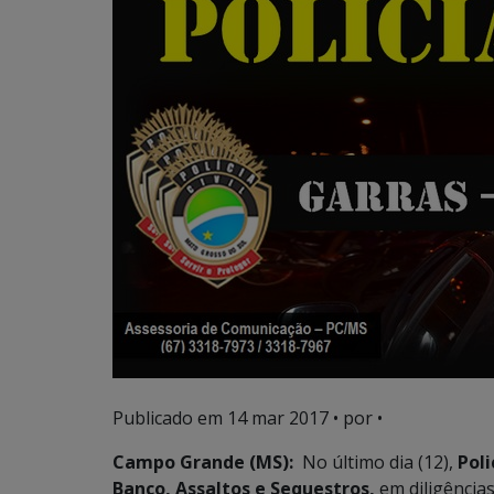
Publicado em
14 mar 2017
• por •
Campo Grande (MS):
No último dia (12),
Poli
Banco, Assaltos e Sequestros,
em diligência