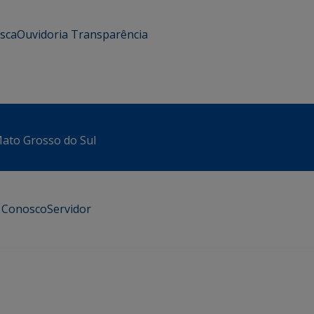
usca
Ouvidoria
Transparência
 Mato Grosso do Sul
e Conosco
Servidor