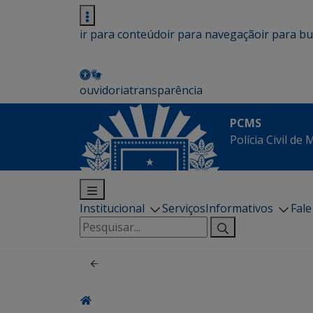
ir para conteúdo
ir para navegação
ir para b
ouvidoria
transparência
PCMS
Polícia Civil de
Institucional
Serviços
Informativos
Fal
Pesquisar
por: