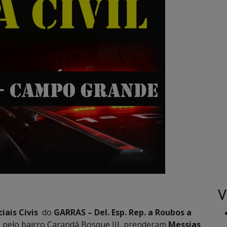
V
ciais Civis
do
GARRAS – Del. Esp. Rep. a Roubos a
s pelo bairro Carandá Bosque III, prenderam
Messias