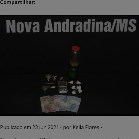
Compartilhar:
Publicado em
23 jun 2021
• por Keila Flores •