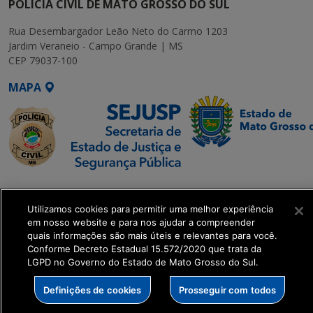
POLÍCIA CIVIL DE MATO GROSSO DO SUL
Rua Desembargador Leão Neto do Carmo 1203
Jardim Veraneio - Campo Grande | MS
CEP 79037-100
MAPA
SETDIG | Secretaria-
Executiva de
Utilizamos cookies para permitir uma melhor experiência
Transformação Digital
em nosso website e para nos ajudar a compreender
quais informações são mais úteis e relevantes para você.
Conforme Decreto Estadual 15.572/2020 que trata da
get_footer();
LGPD no Governo do Estado de Mato Grosso do Sul.
Definições de cookies
Prosseguir com todos