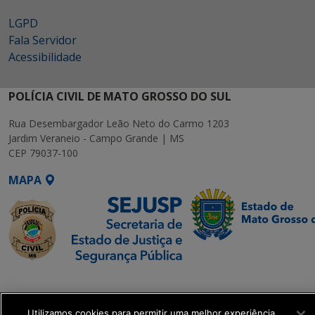
LGPD
Fala Servidor
Acessibilidade
POLÍCIA CIVIL DE MATO GROSSO DO SUL
Rua Desembargador Leão Neto do Carmo 1203
Jardim Veraneio - Campo Grande | MS
CEP 79037-100
MAPA
SETDIG | Secretaria-
Executiva de
Transformação Digital
Utilizamos cookies para permitir uma melhor experiência