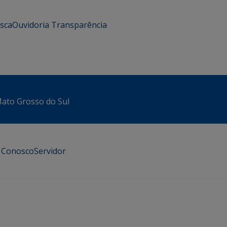
usca
Ouvidoria
Transparência
 Mato Grosso do Sul
e Conosco
Servidor