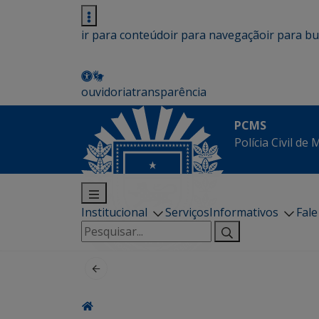
ir para conteúdo
ir para navegação
ir para b
ouvidoria
transparência
PCMS
Polícia Civil de
Institucional
Serviços
Informativos
Fal
Pesquisar
por: