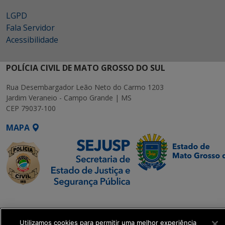
LGPD
Fala Servidor
Acessibilidade
POLÍCIA CIVIL DE MATO GROSSO DO SUL
Rua Desembargador Leão Neto do Carmo 1203
Jardim Veraneio - Campo Grande | MS
CEP 79037-100
MAPA
SETDIG | Secretaria-
Executiva de
Transformação Digital
Utilizamos cookies para permitir uma melhor experiência