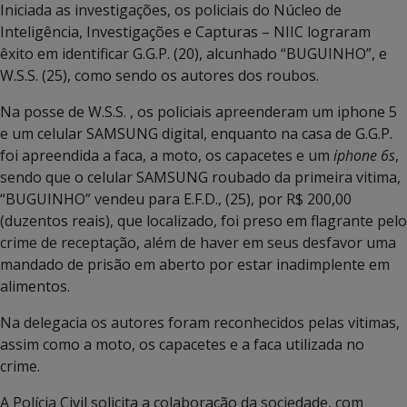
Iniciada as investigações, os policiais do Núcleo de
Inteligência, Investigações e Capturas – NIIC lograram
êxito em identificar G.G.P. (20), alcunhado “BUGUINHO”, e
W.S.S. (25), como sendo os autores dos roubos.
Na posse de W.S.S. , os policiais apreenderam um iphone 5
e um celular SAMSUNG digital, enquanto na casa de G.G.P.
foi apreendida a faca, a moto, os capacetes e um
iphone 6s
,
sendo que o celular SAMSUNG roubado da primeira vitima,
“BUGUINHO” vendeu para E.F.D., (25), por R$ 200,00
(duzentos reais), que localizado, foi preso em flagrante pelo
crime de receptação, além de haver em seus desfavor uma
mandado de prisão em aberto por estar inadimplente em
alimentos.
Na delegacia os autores foram reconhecidos pelas vitimas,
assim como a moto, os capacetes e a faca utilizada no
crime.
A Polícia Civil solicita a colaboração da sociedade, com