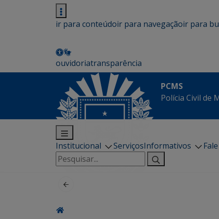
ir para conteúdo
ir para navegação
ir para b
ouvidoria
transparência
PCMS
Polícia Civil de
Institucional
Serviços
Informativos
Fal
Pesquisar
por: