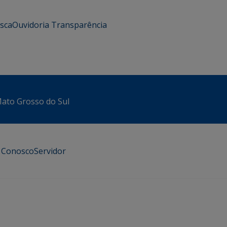
usca
Ouvidoria
Transparência
 Mato Grosso do Sul
e Conosco
Servidor