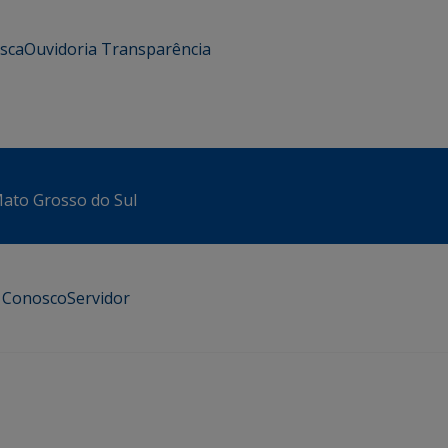
usca
Ouvidoria
Transparência
 Mato Grosso do Sul
e Conosco
Servidor