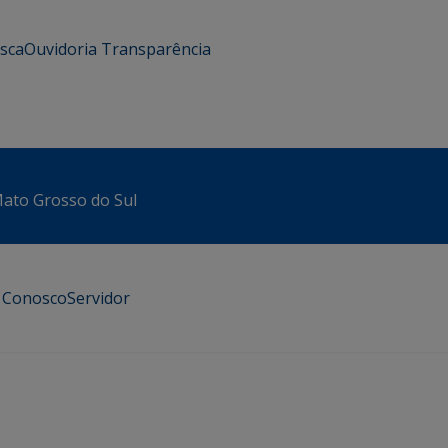
usca
Ouvidoria
Transparência
 Mato Grosso do Sul
e Conosco
Servidor