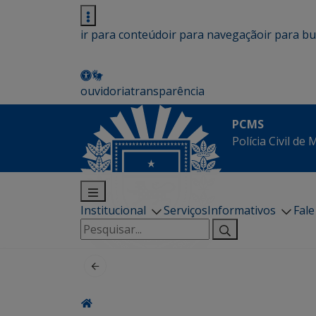
ir para conteúdo
ir para navegação
ir para b
ouvidoria
transparência
PCMS
Polícia Civil de
Institucional
Serviços
Informativos
Fal
Pesquisar
por: