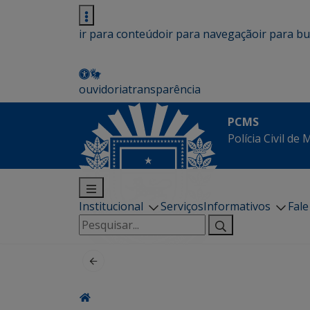
ir para conteúdo
ir para navegação
ir para b
ouvidoria
transparência
PCMS
Polícia Civil de
Institucional
Serviços
Informativos
Fal
Pesquisar
por: