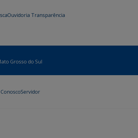
usca
Ouvidoria
Transparência
 Mato Grosso do Sul
e Conosco
Servidor