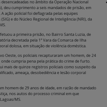
cias desencadeadas no âmbito da Operação Nacional
6), deu cumprimento a seis mandados de prisão, em
A ação policial foi deflagrada pelas equipes
(SIG) e do Núcleo Regional de Inteligência (NRI), da
/MS.
etuou a primeira prisão, no Bairro Santa Luzia, de
ória decretada pela 1ª Vara da Comarca de Ilha
rporal dolosa, em situação de violência doméstica.
vo Oeste, os policiais recapturaram um homem, de 24
 onde cumpria pena pela prática do crime de furto.
mais de quinze registros policiais como suspeito da
alificado, ameaça, desobediência e lesão corporal
so um homem de 29 anos de idade, em razão de mandado
ustiça, nos autos do processo criminal em que
s Lagoas/MS.