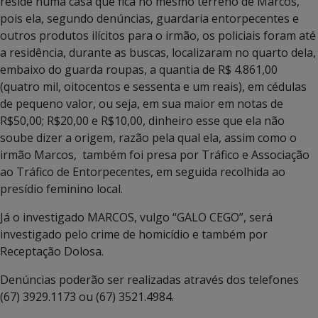
reside numa casa que fica no mesmo terreno de Marcos,
pois ela, segundo denúncias, guardaria entorpecentes e
outros produtos ilícitos para o irmão, os policiais foram até
a residência, durante as buscas, localizaram no quarto dela,
embaixo do guarda roupas, a quantia de R$ 4.861,00
(quatro mil, oitocentos e sessenta e um reais), em cédulas
de pequeno valor, ou seja, em sua maior em notas de
R$50,00; R$20,00 e R$10,00, dinheiro esse que ela não
soube dizer a origem, razão pela qual ela, assim como o
irmão Marcos, também foi presa por Tráfico e Associação
ao Tráfico de Entorpecentes, em seguida recolhida ao
presídio feminino local.
Já o investigado MARCOS, vulgo “GALO CEGO”, será
investigado pelo crime de homicídio e também por
Receptação Dolosa.
Denúncias poderão ser realizadas através dos telefones
(67) 3929.1173 ou (67) 3521.4984.