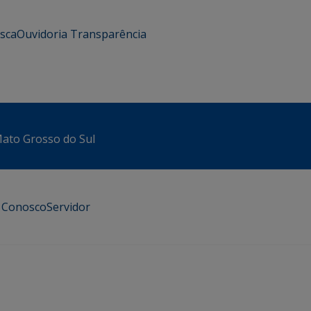
usca
Ouvidoria
Transparência
 Mato Grosso do Sul
e Conosco
Servidor