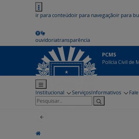
ir para conteúdo
ir para navegação
ir para b
ouvidoria
transparência
PCMS
Polícia Civil de
Institucional
Serviços
Informativos
Fal
Pesquisar
por: