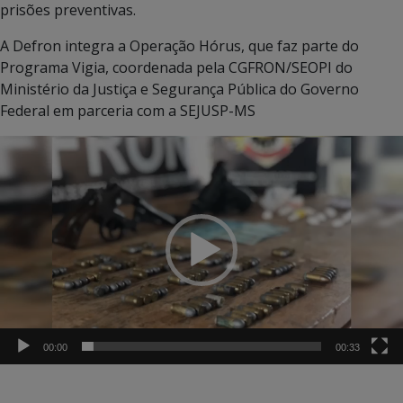
prisões preventivas.
A Defron integra a Operação Hórus, que faz parte do
Programa Vigia, coordenada pela CGFRON/SEOPI do
Ministério da Justiça e Segurança Pública do Governo
Federal em parceria com a SEJUSP-MS
Tocador
de
vídeo
00:00
00:33