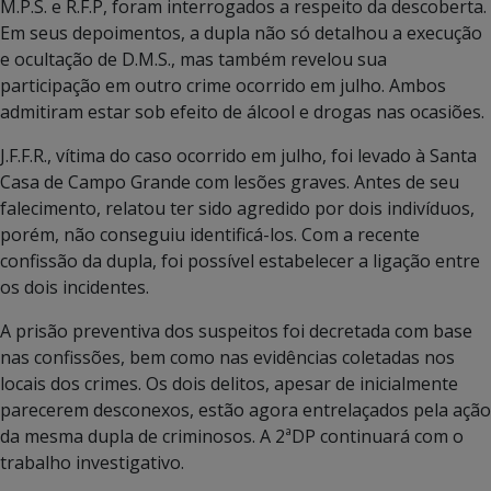
M.P.S. e R.F.P, foram interrogados a respeito da descoberta.
Em seus depoimentos, a dupla não só detalhou a execução
e ocultação de D.M.S., mas também revelou sua
participação em outro crime ocorrido em julho. Ambos
admitiram estar sob efeito de álcool e drogas nas ocasiões.
J.F.F.R., vítima do caso ocorrido em julho, foi levado à Santa
Casa de Campo Grande com lesões graves. Antes de seu
falecimento, relatou ter sido agredido por dois indivíduos,
porém, não conseguiu identificá-los. Com a recente
confissão da dupla, foi possível estabelecer a ligação entre
os dois incidentes.
A prisão preventiva dos suspeitos foi decretada com base
nas confissões, bem como nas evidências coletadas nos
locais dos crimes. Os dois delitos, apesar de inicialmente
parecerem desconexos, estão agora entrelaçados pela ação
da mesma dupla de criminosos. A 2ªDP continuará com o
trabalho investigativo.