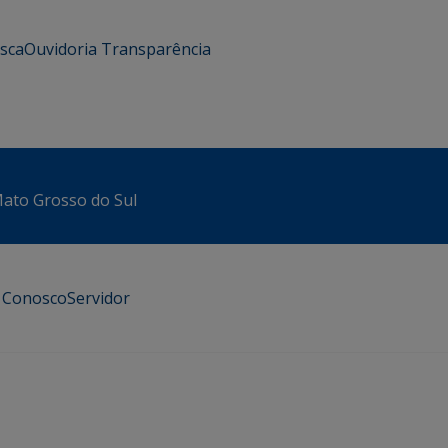
usca
Ouvidoria
Transparência
 Mato Grosso do Sul
e Conosco
Servidor