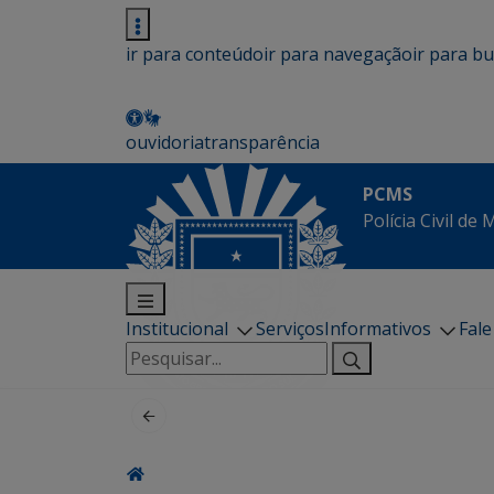
ir para conteúdo
ir para navegação
ir para b
ouvidoria
transparência
PCMS
Polícia Civil de
Institucional
Serviços
Informativos
Fal
Pesquisar
por: