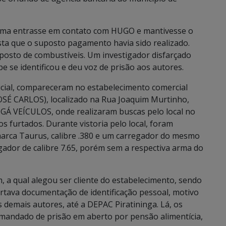
vítima entrasse em contato com HUGO e mantivesse o
sta que o suposto pagamento havia sido realizado.
osto de combustíveis. Um investigador disfarçado
 se identificou e deu voz de prisão aos autores.
icial, compareceram no estabelecimento comercial
OSÉ CARLOS), localizado na Rua Joaquim Murtinho,
 VEÍCULOS, onde realizaram buscas pelo local no
 furtados. Durante vistoria pelo local, foram
marca Taurus, calibre .380 e um carregador do mesmo
gador de calibre 7.65, porém sem a respectiva arma do
, a qual alegou ser cliente do estabelecimento, sendo
tava documentação de identificação pessoal, motivo
 demais autores, até a DEPAC Piratininga. Lá, os
ia mandado de prisão em aberto por pensão alimentícia,