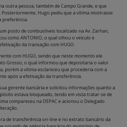
uma outra pessoa, também de Campo Grande, e que
. Posteriormente, Hugo pediu que a vítima mostrasse
 preferência.
um posto de combustíveis localizado na Av. Zarhan,
icou como ANTONIO, o qual olhou o veículo e
 efetivação da transação com HUGO.
amente com HUGO, sendo que neste momento ele
ato Grosso, o qual informou que depositaria o valor
ria, porém a vítima esclareceu que procederia com a
te após a efetivação da transferência.
sua gerente bancária e solicitou informações quanto a
pósito estava bloqueado, tendo em vista tratar-se de
vítima compareceu na DEPAC e acionou o Delegado
lteração.
ra de transferência on-line e no extrato bancário da
pe oriundo de agência bancária do município de